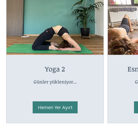
Yoga 2
Esn
Günler yükleniyor...
G
Hemen Yer Ayırt