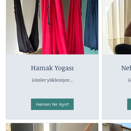
Hamak Yogası
Ne
Günler yükleniyor...
G
Hemen Yer Ayırt