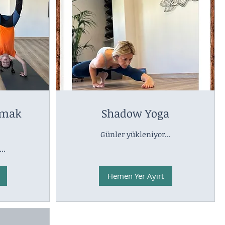
amak
Shadow Yoga
Günler yükleniyor...
..
Hemen Yer Ayırt