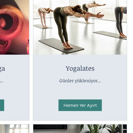
ga
Yogalates
..
Günler yükleniyor...
Hemen Yer Ayırt